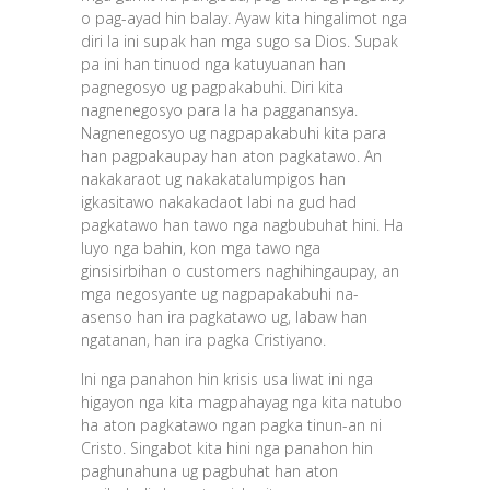
o pag-ayad hin balay. Ayaw kita hingalimot nga
diri la ini supak han mga sugo sa Dios. Supak
pa ini han tinuod nga katuyuanan han
pagnegosyo ug pagpakabuhi. Diri kita
nagnenegosyo para la ha pagganansya.
Nagnenegosyo ug nagpapakabuhi kita para
han pagpakaupay han aton pagkatawo. An
nakakaraot ug nakakatalumpigos han
igkasitawo nakakadaot labi na gud had
pagkatawo han tawo nga nagbubuhat hini. Ha
luyo nga bahin, kon mga tawo nga
ginsisirbihan o customers naghihingaupay, an
mga negosyante ug nagpapakabuhi na-
asenso han ira pagkatawo ug, labaw han
ngatanan, han ira pagka Cristiyano.
Ini nga panahon hin krisis usa liwat ini nga
higayon nga kita magpahayag nga kita natubo
ha aton pagkatawo ngan pagka tinun-an ni
Cristo. Singabot kita hini nga panahon hin
paghunahuna ug pagbuhat han aton