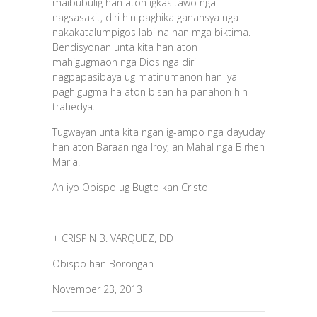
maibubulig han aton igkasitawo nga
nagsasakit, diri hin paghika ganansya nga
nakakatalumpigos labi na han mga biktima.
Bendisyonan unta kita han aton
mahigugmaon nga Dios nga diri
nagpapasibaya ug matinumanon han iya
paghigugma ha aton bisan ha panahon hin
trahedya.
Tugwayan unta kita ngan ig-ampo nga dayuday
han aton Baraan nga Iroy, an Mahal nga Birhen
Maria.
An iyo Obispo ug Bugto kan Cristo
+ CRISPIN B. VARQUEZ, DD
Obispo han Borongan
November 23, 2013