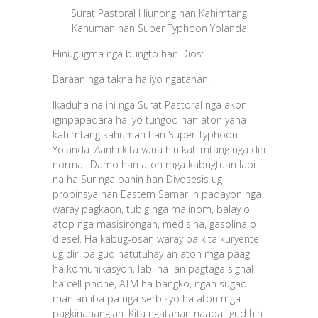
Surat Pastoral Hiunong han Kahimtang
Kahuman han Super Typhoon Yolanda
Hinugugma nga bungto han Dios:
Baraan nga takna ha iyo ngatanan!
Ikaduha na ini nga Surat Pastoral nga akon
iginpapadara ha iyo tungod han aton yana
kahimtang kahuman han Super Typhoon
Yolanda. Aanhi kita yana hin kahimtang nga diri
normal. Damo han aton mga kabugtuan labi
na ha Sur nga bahin han Diyosesis ug
probinsya han Eastern Samar in padayon nga
waray pagkaon, tubig nga maiinom, balay o
atop nga masisirongan, medisina, gasolina o
diesel. Ha kabug-osan waray pa kita kuryente
ug diri pa gud natutuhay an aton mga paagi
ha komunikasyon, labi na an pagtaga signal
ha cell phone, ATM ha bangko, ngan sugad
man an iba pa nga serbisyo ha aton mga
pagkinahanglan. Kita ngatanan naabat gud hin