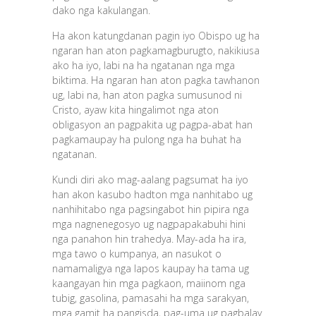
dako nga kakulangan.
Ha akon katungdanan pagin iyo Obispo ug ha
ngaran han aton pagkamagburugto, nakikiusa
ako ha iyo, labi na ha ngatanan nga mga
biktima. Ha ngaran han aton pagka tawhanon
ug, labi na, han aton pagka sumusunod ni
Cristo, ayaw kita hingalimot nga aton
obligasyon an pagpakita ug pagpa-abat han
pagkamaupay ha pulong nga ha buhat ha
ngatanan.
Kundi diri ako mag-aalang pagsumat ha iyo
han akon kasubo hadton mga nanhitabo ug
nanhihitabo nga pagsingabot hin pipira nga
mga nagnenegosyo ug nagpapakabuhi hini
nga panahon hin trahedya. May-ada ha ira,
mga tawo o kumpanya, an nasukot o
namamaligya nga lapos kaupay ha tama ug
kaangayan hin mga pagkaon, maiinom nga
tubig, gasolina, pamasahi ha mga sarakyan,
mga gamit ha pangisda, pag-uma ug pagbalay